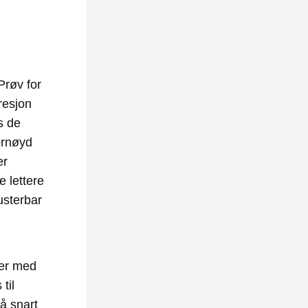
røv for 
esjon  
 de 
rnøyd 
r 
 lettere 
sterbar 
ter med 
il 
å snart 