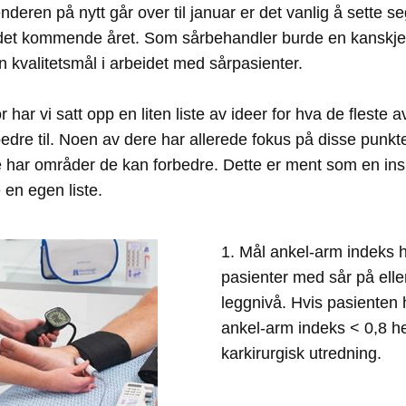
nderen på nytt går over til januar er det vanlig å sette se
 det kommende året. Som sårbehandler burde en kanskje 
 kvalitetsmål i arbeidet med sårpasienter. 
 har vi satt opp en liten liste av ideer for hva de fleste av
bedre til. Noen av dere har allerede fokus på disse punkte
 har områder de kan forbedre. Dette er ment som en insp
e en egen liste.
1. Mål ankel-arm indeks ho
pasienter med sår på elle
leggnivå. Hvis pasienten h
ankel-arm indeks < 0,8 hen
karkirurgisk utredning. 