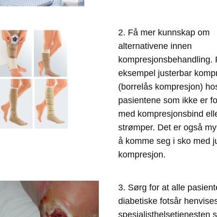
2. Få mer kunnskap om 
alternativene innen 
kompresjonsbehandling. P
eksempel justerbar kompr
(borrelås kompresjon) hos
pasientene som ikke er fo
med kompresjonsbind elle
strømper. Det er også mye
å komme seg i sko med ju
kompresjon.
3. Sørg for at alle pasien
diabetiske fotsår henvises t
spesialisthelsetjenesten s