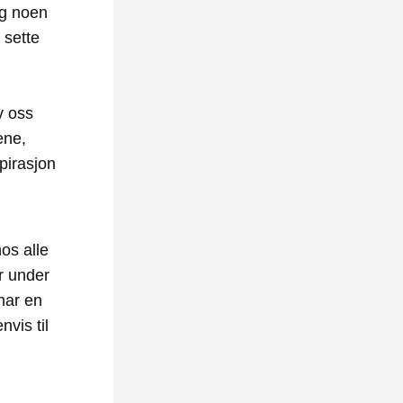
g noen 
sette 
 oss 
ne, 
irasjon 
s alle 
r under 
ar en 
vis til 