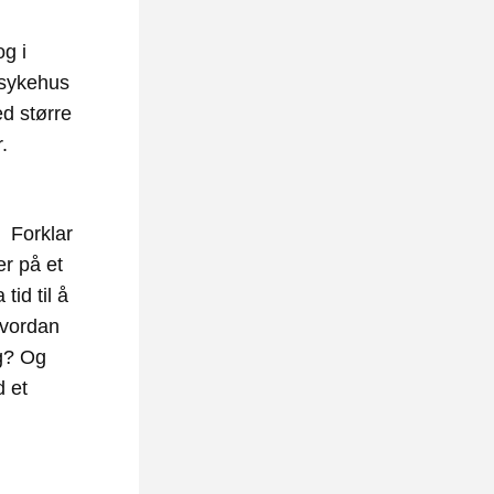
g i 
sykehus 
d større 
. 
  Forklar 
r på et 
tid til å 
vordan 
g? Og 
 et 