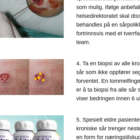
som mulig. Ifølge anbefali
helsedirektoratet skal diss
behandles på en sårpolikli
fortrinnsvis med et tverrfag
team. 
4. Ta en biopsi av alle kro
sår som ikke oppfører se
forventet. En tommelfinger
er å ta biopsi fra alle sår 
viser bedringen innen 6 u
5. Spesielt eldre pasiente
kroniske sår trenger nesten
en form for næringstilskudd