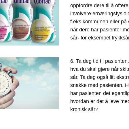
oppfordre dere til å oftere 
involvere ernæringsfysiolo
f.eks kommunen eller på 
når dere har pasienter me
sår- for eksempel trykksår
6. Ta deg tid til pasienten.
hva du skal gjøre når skite
sår. Ta deg også litt ekstra 
snakke med pasienten. H
har pasienten det egentli
hvordan er det å leve med
kronisk sår? 