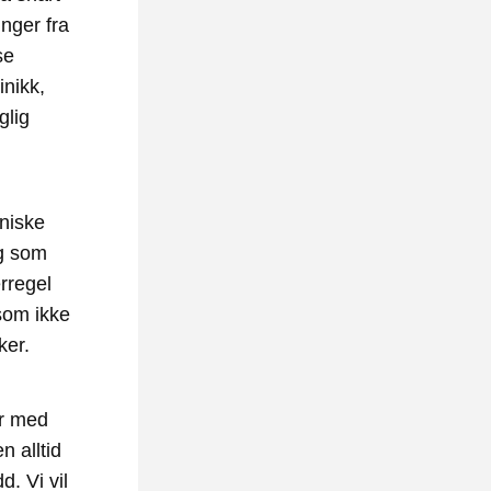
nger fra 
e 
nikk, 
lig 
niske 
g som 
regel 
som ikke 
ker.
r med 
 alltid 
. Vi vil 