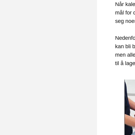
Når kale
mål for
seg noen
Nedenfor
kan bli 
men alle
til å lag