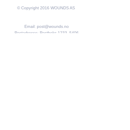
© Copyright 2016 WOUNDS AS
Kontakt
Email:
post@wounds.no
Postadresse: Postboks 1233, 5406
Stord
Besøksadresse
Stord Helsepark
Borggata 7-9
5417 Stord