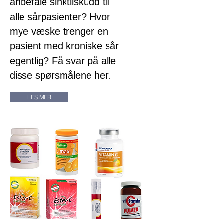
anbefale sinktilskudd til
alle sårpasienter? Hvor
mye væske trenger en
pasient med kroniske sår
egentlig? Få svar på alle
disse spørsmålene her.
LES MER