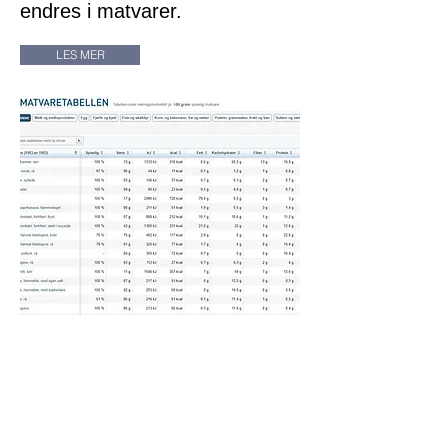
endres i matvarer.
LES MER
Refusjon av
næringstilskudd
Visste du at sår som