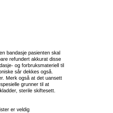
ken bandasje pasienten skal
bare refundert akkurat disse
sje- og forbruksmateriell til
roniske sår dekkes også.
r. Merk også at det uansett
pesielle grunner til at
adder, sterile skiftesett.
ster er veldig