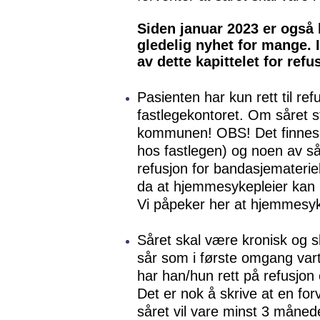
Siden januar 2023 er også
gledelig nyhet for mange. I
av dette kapittelet for re
Pasienten har kun rett til ref
fastlegekontoret. Om såret 
kommunen! OBS! Det finnes og
hos fastlegen) og noen av sår
refusjon for bandasjematerie
da at hjemmesykepleier kan b
Vi påpeker her at hjemmesyk
Såret skal være kronisk og s
sår som i første omgang vart
har han/hun rett på refusjon
Det er nok å skrive at en for
såret vil vare minst 3 måned