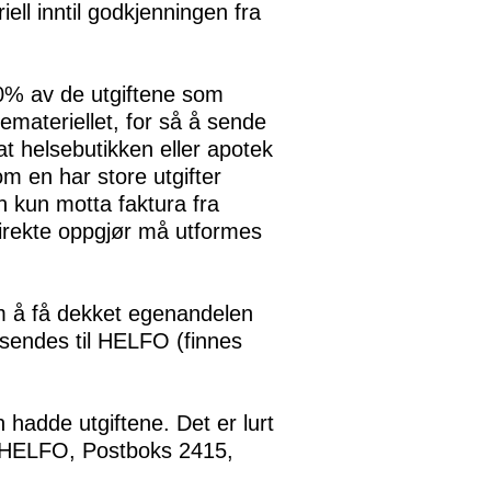
ll inntil godkjenningen fra
0% av de utgiftene som
emateriellet, for så å sende
t helsebutikken eller apotek
m en har store utgifter
en kun motta faktura fra
irekte oppgjør må utformes
 å få dekket egenandelen
sendes til HELFO (finnes
 hadde utgiftene. Det er lurt
til HELFO, Postboks 2415,