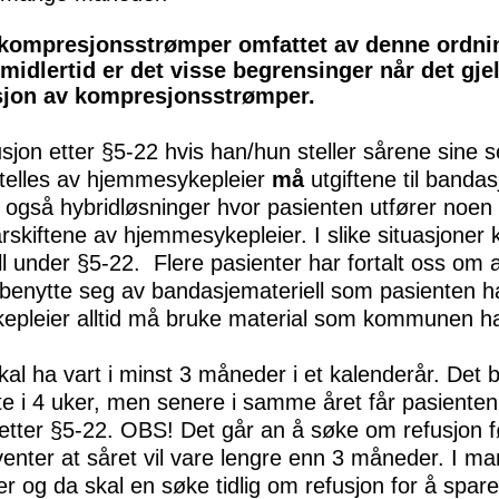
 kompresjonsstrømper omfattet av denne ordnin
midlertid er det visse begrensinger når det gje
fusjon av kompresjonsstrømper.
usjon etter §5-22 hvis han/hun steller sårene sine sel
stelles av hjemmesykepleier
må
utgiftene til banda
så hybridløsninger hvor pasienten utfører noen av
skiftene av hjemmesykepleier. I slike situasjoner k
ll under §5-22. Flere pasienter har fortalt oss o
enytte seg av bandasjemateriell som pasienten har
epleier alltid må bruke material som kommunen har
kal ha vart i minst 3 måneder i et kalenderår. Det 
e i 4 uker, men senere i samme året får pasienten 
 etter §5-22. OBS! Det går an å søke om refusjon f
venter at såret vil vare lengre enn 3 måneder. I mang
er og da skal en søke tidlig om refusjon for å spa