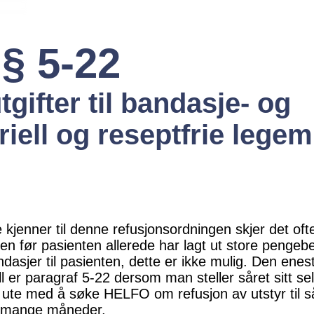
 § 5-22
gifter til bandasje- og
iell og reseptfrie legem
kjenner til denne refusjonsordningen skjer det ofte
n før pasienten allerede har lagt ut store pengebe
ndasjer til pasienten, dette er ikke mulig. Den enes
l er paragraf 5-22 dersom man steller såret sitt se
lig ute med å søke HELFO om refusjon av utstyr til 
e i mange måneder.