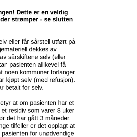
gen! Dette er en veldig
lder strømper - se slutten
v eller får sårstell utført på
sjemateriell dekkes av
 sårskiftene selv (eller
an pasienten allikevel få
m at noen kommuner forlanger
 kjøpt selv (med refusjon).
 betalt for selv.
betyr at om pasienten har et
et residiv som varer 8 uker
ør det har gått 3 måneder.
e tilfeller er det opplagt at
re pasienten for unødvendige