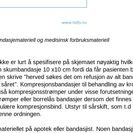
ndasjemateriell og medisinsk forbruksmateriell
e er lurt å spesifisere på skjemaet nøyaktig hvil
vyn skumbandasje 10 x10 cm fordi da får pasienten 
n skrive "herved søkes det om refusjon av alt banda
 såret". Kompresjonsbandasjer til behandling av k
så kompresjonsstrømper under visse forutsetninge
ømper eller borrelås bandasjer dersom det finnes s
lære kompresjonsbind. Utstyr til sårskift, som t.d kl
denne ordningen.
teriellet på apotek eller bandasjist. Noen bandasji