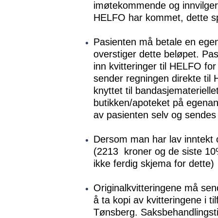
imøtekommende og innvilger a
HELFO har kommet, dette spa
Pasienten må betale en egen
overstiger dette beløpet. Pa
inn kvitteringer til HELFO f
sender regningen direkte til
knyttet til bandasjematerielle
butikken/apoteket på egenan
av pasienten selv og sendes
Dersom man har lav inntekt
(2213 kroner og de siste 10
ikke ferdig skjema for dette)
Originalkvitteringene må send
å ta kopi av kvitteringene i 
Tønsberg. Saksbehandlingsti