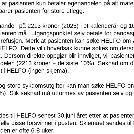
t pasienten kun betaler egenandelen på alt materie
rer pasienten for store utlegg.
andel på 2213 kroner (2025) i et kalenderår og 1
sienten må i utgangspunktet selv betale for bandasj
or refusjon. Merk at pasienten kan søke HELFO om a
 HELFO. Dette vil i hovedsak kunne søkes om derso
t. Dersom direkte oppgjør blir innvilget, vil pasient
delen (2213 kroner + de siste 10%). Søknad om d
 til HELFO (ingen skjema).
 og store sykdomsutgifter kan man søke HELFO om
%). Slik søknad må utformes av pasienten selv og 
es til HELFO senest 30.juni året etter at pasienten
tilfelle disse forsvinner i posten. Skjemaet sendes 
den er ofte 6-8 uker.