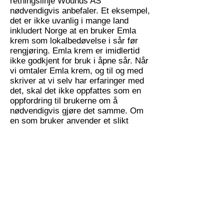
retningslinje Wounds AS
nødvendigvis anbefaler. Et eksempel,
det er ikke uvanlig i mange land
inkludert Norge at en bruker Emla
krem som lokalbedøvelse i sår før
rengjøring. Emla krem er imidlertid
ikke godkjent for bruk i åpne sår. Når
vi omtaler Emla krem, og til og med
skriver at vi selv har erfaringer med
det, skal det ikke oppfattes som en
oppfordring til brukerne om å
nødvendigvis gjøre det samme. Om
en som bruker anvender et slikt
produkt står en selv ansvarlig for å
ha lest pakningsvedlegget og at en
forholder seg til det anbefalte helt
uavhengig av hva en har lest på vår
nettside om sårbehandling. Dersom
en bruker produkter utenfor
indikasjonsområdet er dette på eget
ansvar.
Wounds AS er delvis finansiert av