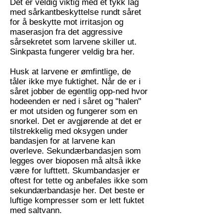
Det er veldig viktig med et tykk lag
med sårkantbeskyttelse rundt såret
for å beskytte mot irritasjon og
maserasjon fra det aggressive
sårsekretet som larvene skiller ut.
Sinkpasta fungerer veldig bra her.
Husk at larvene er ømfintlige, de
tåler ikke mye fuktighet. Når de er i
såret jobber de egentlig opp-ned hvor
hodeenden er ned i såret og "halen"
er mot utsiden og fungerer som en
snorkel. Det er avgjørende at det er
tilstrekkelig med oksygen under
bandasjen for at larvene kan
overleve. Sekundærbandasjen som
legges over bioposen må altså ikke
være for lufttett. Skumbandasjer er
oftest for tette og anbefales ikke som
sekundærbandasje her. Det beste er
luftige kompresser som er lett fuktet
med saltvann.