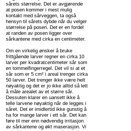
sårets størrelse. Det er avgjørende
at posen kommer i mest mulig
kontakt med sårveggen, ta også
hensyn til sårets dybde når du velger
størrelse på posen. Det er en fordel
at randen av posen ligger over
sårkantene med cirka en centimeter.
Om en virkelig ønsker å bruke
frittgående larver regner en cirka 10
larver per kvadratcentimeter sår som
en tommelfingerregel. Det vil si at et
sår som er 5 cm² i areal trenger cirka
50 larver. Det trenger ikke være helt
nøyaktig og det er jo ikke alltid så lett
å måle arealet av et større sår.
Dessuten klarer en uansett ikke å
telle larvene nøyaktig når de legges i
såret. Det er imidlertid ikke gunstig å
ha for mange larver i ett sår. Det kan
føre til mer enn nødvendig irritasjon
av sårkantene og økt maserasjon. Vi