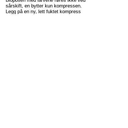
Bioposen med larvene røres ikke ved
sårskift, en bytter kun kompressen.
Legg på en ny, lett fuktet kompress
ved sårskift. Det er ikke alltid mulig å
skifte daglig, i de fleste tilfeller går
det fint å skifte hver 2. dag, unntaket
er sår som siver mye. Vær
oppmerksom på at larveterapi ofte
fører til en vesentlig økning av
sekresjonen, dette sees spesielt
etter 2. dag av behandlingen. Det kan
være såpass stor sekresjon at det
drypper gjennom ytterbandasjen noe
pasienten selvsagt ikke setter pris
på, bytt derfor ytterbandasjen senest
etter 2. dag.
Vi bruker larvene som regel i 4
dager før det appliseres nye. Av og til
er det nok med en enkelt behandling
men en ser ofte at det er behov for 2
behandlinger. Biobager med larver
skal legges i 2 plastposer som er