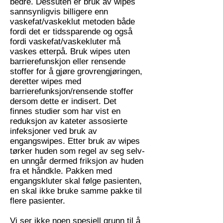
bedre. Dessuten er bruk av wipes
sannsynligvis billigere enn
vaskefat/vaskeklut metoden både
fordi det er tidssparende og også
fordi vaskefat/vaskekluter må
vaskes etterpå. Bruk wipes uten
barrierefunskjon eller rensende
stoffer for å gjøre grovrengjøringen,
deretter wipes med
barrierefunksjon/rensende stoffer
dersom dette er indisert. Det
finnes studier som har vist en
reduksjon av kateter assosierte
infeksjoner ved bruk av
engangswipes. Etter bruk av wipes
tørker huden som regel av seg selv-
en unngår dermed friksjon av huden
fra et håndkle. Pakken med
engangskluter skal følge pasienten,
en skal ikke bruke samme pakke til
flere pasienter.
Vi ser ikke noen spesiell grunn til å