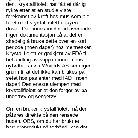
den. Krystallfiolett har fått et dårlig
rykte etter at en studie viste
forekomst av kreft hos mus som ble
foret med krystallfiolett i høyere
doser. Det finnes imidlertid overhodet
ingen dokumentasjon på at det er
skadelig å bruke dette over en kort
periode (noen dager) hos mennesker.
Krystallfiolett er godkjent av FDA til
behandling av sopp i munnen hos
nyfødte, så vi i Wounds AS ser ingen
grunn til at det ikke kan brukes på
setet hos pasienter med IAD i noen
dager! Den eneste ulempen med
krystallfiolett er at den farger av på
undertøy og sengetøy.
Om en bruker krystallfiolett må den
påføres direkte på den rensede
huden. OBS, om du har brukt et
barriereprodukt på forhånd, kan det
hende at krystallfiolett ikke hefter