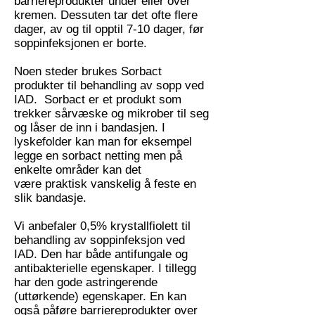
barriereprodukter under eller over
kremen. Dessuten tar det ofte flere
dager, av og til opptil 7-10 dager, før
soppinfeksjonen er borte.
Noen steder brukes Sorbact
produkter til behandling av sopp ved
IAD. Sorbact er et produkt som
trekker sårvæske og mikrober til seg
og låser de inn i bandasjen. I
lyskefolder kan man for eksempel
legge en sorbact netting men på
enkelte områder kan det
være praktisk vanskelig å feste en
slik bandasje.
Vi anbefaler 0,5% krystallfiolett til
behandling av soppinfeksjon ved
IAD. Den har både antifungale og
antibakterielle egenskaper. I tillegg
har den gode astringerende
(uttørkende) egenskaper. En kan
også påføre barriereprodukter over