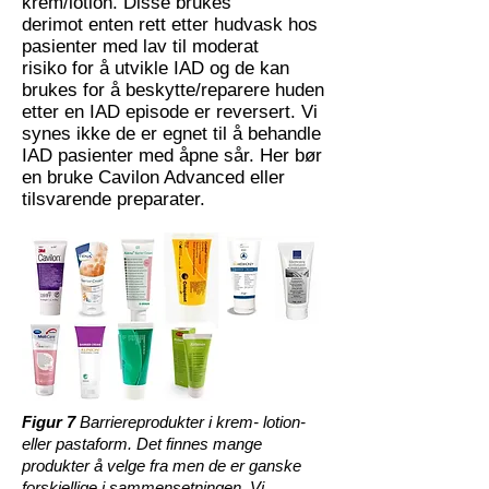
krem/lotion. Disse brukes
derimot enten rett etter hudvask hos
pasienter med lav til moderat
risiko for å utvikle IAD og de kan
brukes for å beskytte/reparere huden
etter en IAD episode er reversert. Vi
synes ikke de er egnet til å behandle
IAD pasienter med åpne sår. Her bør
en bruke Cavilon Advanced eller
tilsvarende preparater.
Figur 7
Barriereprodukter i krem- lotion-
eller pastaform. Det finnes mange
produkter å velge fra men de er ganske
forskjellige i sammensetningen. Vi