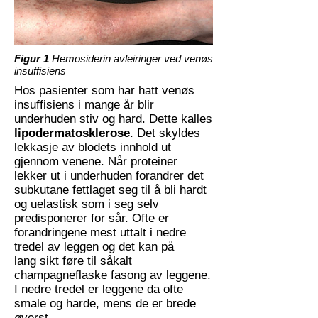
Figur 1
Hemosiderin avleiringer ved venøs
insuffisiens
Hos pasienter som har hatt venøs
insuffisiens i mange år blir
underhuden stiv og hard. Dette kalles
lipodermatosklerose
. Det skyldes
lekkasje av blodets innhold ut
gjennom venene. Når proteiner
lekker ut i underhuden forandrer det
subkutane fettlaget seg til å bli hardt
og uelastisk som i seg selv
predisponerer for sår. Ofte er
forandringene mest uttalt i nedre
tredel av leggen og det kan på
lang sikt føre til såkalt
champagneflaske fasong av leggene.
I nedre tredel er leggene da ofte
smale og harde, mens de er brede
øverst.