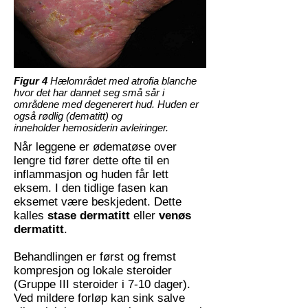
Figur 4
Hælområdet med atrofia blanche
hvor det har dannet seg små sår i
områdene med degenerert hud.
Huden er
også rødlig (dematitt) og
inneholder hemosiderin avleiringer.
Når leggene er ødematøse over
lengre tid fører dette ofte til en
inflammasjon og huden får lett
eksem. I den tidlige fasen kan
eksemet være beskjedent. Dette
kalles
stase dermatitt
eller
venøs
dermatitt
.
Behandlingen er først og fremst
kompresjon og lokale steroider
(Gruppe III steroider i 7-10 dager).
Ved mildere forløp kan sink salve