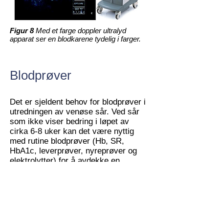
Figur 8
Med et farge doppler ultralyd
apparat ser en blodkarene tydelig i farger.
Blodprøver
Det er sjeldent behov for blodprøver i
utredningen av venøse sår. Ved sår
som ikke viser bedring i løpet av
cirka 6-8 uker kan det være nyttig
med rutine blodprøver (Hb, SR,
HbA1c, leverprøver, nyreprøver og
elektrolytter) for å avdekke en
sykelig tilstand som kan bidra til at
såret ikke vil gro. For eksempel vil
en i noen tilfeller avdekke en kronisk
anemi som gjør at såret ikke vil
tilhele.