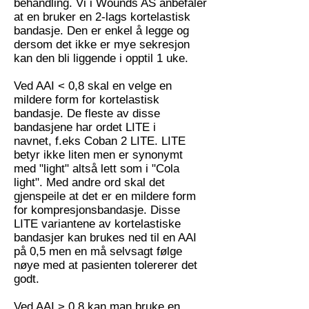
behandling. Vi i Wounds AS anbefaler
at en bruker en 2-lags kortelastisk
bandasje. Den er enkel å legge og
dersom det ikke er mye sekresjon
kan den bli liggende i opptil 1 uke.
Ved AAI < 0,8 skal en velge en
mildere form for kortelastisk
bandasje. De fleste av disse
bandasjene har ordet LITE i
navnet, f.eks Coban 2 LITE. LITE
betyr ikke liten men er synonymt
med "light" altså lett som i "Cola
light". Med andre ord skal det
gjenspeile at det er en mildere form
for kompresjonsbandasje. Disse
LITE variantene av kortelastiske
bandasjer kan brukes ned til en AAI
på 0,5 men en må selvsagt følge
nøye med at pasienten tolererer det
godt.
Ved AAI > 0,8 kan man bruke en