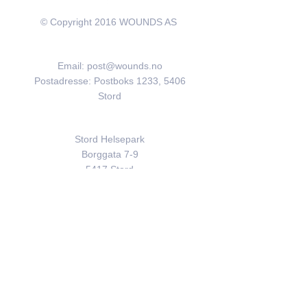
© Copyright 2016 WOUNDS AS
Kontakt
Email:
post@wounds.no
Postadresse: Postboks 1233, 5406
Stord
Besøksadresse
Stord Helsepark
Borggata 7-9
5417 Stord