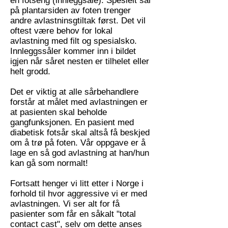
en fotseng (innleggsåle). Spesielt sår
på plantarsiden av foten trenger
andre avlastninsgtiltak først. Det vil
oftest være behov for lokal
avlastning med filt og spesialsko.
Innleggssåler kommer inn i bildet
igjen når såret nesten er tilhelet eller
helt grodd.
Det er viktig at alle sårbehandlere
forstår at målet med avlastningen er
at pasienten skal beholde
gangfunksjonen. En pasient med
diabetisk fotsår skal altså få beskjed
om å trø på foten. Vår oppgave er å
lage en så god avlastning at han/hun
kan gå som normalt!
Fortsatt henger vi litt etter i Norge i
forhold til hvor aggressive vi er med
avlastningen. Vi ser alt for få
pasienter som får en såkalt "total
contact cast", selv om dette anses