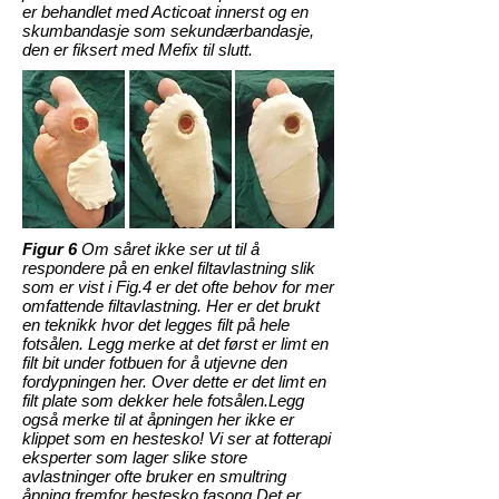
er behandlet med Acticoat innerst og en
skumbandasje som sekundærbandasje,
den er fiksert med Mefix til slutt.
Figur 6
Om såret ikke ser ut til å
respondere på en enkel filtavlastning slik
som er vist i Fig.4 er det ofte behov for mer
omfattende filtavlastning. Her er det brukt
en teknikk hvor det legges filt på hele
fotsålen. Legg merke at det først er limt en
filt bit under fotbuen for å utjevne den
fordypningen her. Over dette er det limt en
filt plate som dekker hele fotsålen.Legg
også merke til at åpningen her ikke er
klippet som en hestesko! Vi ser at fotterapi
eksperter som lager slike store
avlastninger ofte bruker en smultring
åpning fremfor hestesko fasong.Det er