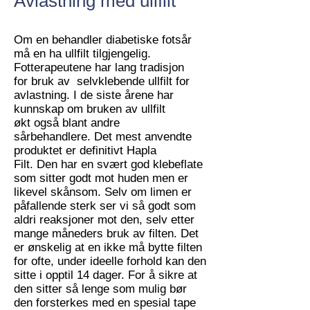
Avlastning med ullfilt
Om en behandler diabetiske fotsår
må en ha ullfilt tilgjengelig.
Fotterapeutene har lang tradisjon
for bruk av selvklebende ullfilt for
avlastning. I de siste årene har
kunnskap om bruken av ullfilt
økt også blant andre
sårbehandlere. Det mest anvendte
produktet er definitivt Hapla
Filt. Den har en svært god klebeflate
som sitter godt mot huden men er
likevel skånsom. Selv om limen er
påfallende sterk ser vi så godt som
aldri reaksjoner mot den, selv etter
mange måneders bruk av filten. Det
er ønskelig at en ikke må bytte filten
for ofte, under ideelle forhold kan den
sitte i opptil 14 dager. For å sikre at
den sitter så lenge som mulig bør
den forsterkes med en spesial tape