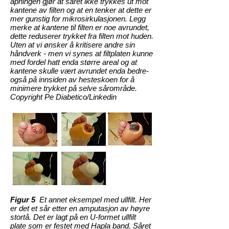
åpningen gjør at såret ikke trykkes ut mot
kantene av filten og at en tenker at dette er
mer gunstig for mikrosirkulasjonen. Legg
merke at kantene til filten er noe avrundet,
dette reduserer trykket fra filten mot huden.
Uten at vi ønsker å kritisere andre sin
håndverk - men vi synes at filtplaten kunne
med fordel hatt enda større areal og at
kantene skulle vært avrundet enda bedre-
også på innsiden av hesteskoen for å
minimere trykket på selve sårområde.
Copyright Pe Diabetico/Linkedin
Figur 5
Et annet eksempel med ullfilt. Her
er det et sår etter en amputasjon av høyre
stortå. Det er lagt på en U-formet ullfilt
plate som er festet med Hapla band. Såret